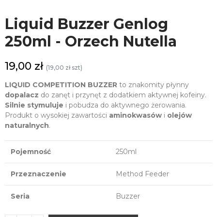
Liquid Buzzer Genlog
250ml - Orzech Nutella
19,00 zł
(19,00 zł szt)
LIQUID COMPETITION BUZZER
to znakomity płynny
dopalacz
do zanęt i przynęt z dodatkiem aktywnej kofeiny.
Silnie stymuluje
i pobudza do aktywnego żerowania.
Produkt o wysokiej zawartości
aminokwasów
i
olejów
naturalnych
.
Pojemność
250ml
Przeznaczenie
Method Feeder
Seria
Buzzer