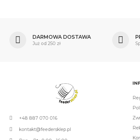
DARMOWA DOSTAWA
P
Już od 250 zł
S
IN
Reg
Pol
Zw
+48 887 070 016
Re
kontakt@feedersklep.pl
Ko