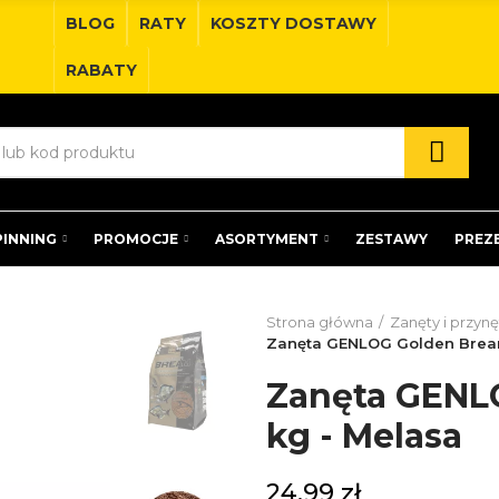
BLOG
RATY
KOSZTY DOSTAWY
RABATY
PINNING
PROMOCJE
ASORTYMENT
ZESTAWY
PREZ
Strona główna
Zanęty i przynę
Zanęta GENLOG Golden Bream
Zanęta GENL
kg - Melasa
24,99 zł