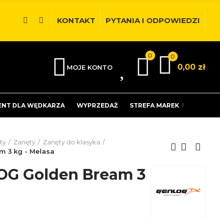
KONTAKT
PYTANIA I ODPOWIEDZI
0
0
0
0,00 zł
MOJE KONTO
ENT DLA WĘDKARZA
WYPRZEDAŻ
STREFA MAREK
ty
Zanęty
Zanęty do klasyka
 3 kg - Melasa
OG Golden Bream 3