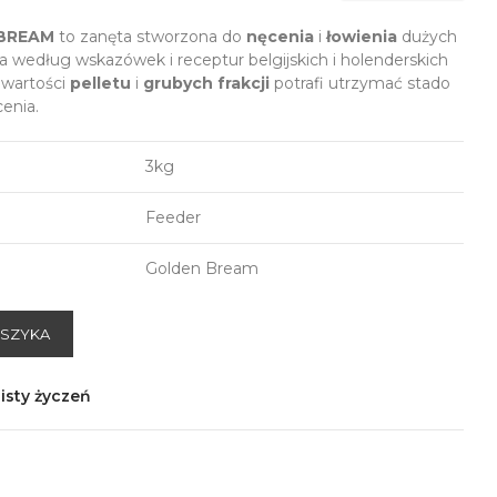
BREAM
to zanęta stworzona do
nęcenia
i
łowienia
dużych
a według wskazówek i receptur belgijskich i holenderskich
awartości
pelletu
i
grubych frakcji
potrafi utrzymać stado
enia.
3kg
Feeder
Golden Bream
OSZYKA
isty życzeń