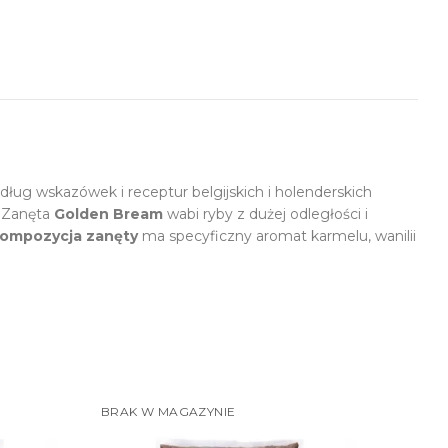
ług wskazówek i receptur belgijskich i holenderskich
. Zanęta
Golden Bream
wabi ryby z dużej odległości i
ompozycja zanęty
ma specyficzny aromat karmelu, wanilii
BRAK W MAGAZYNIE
BRAK 