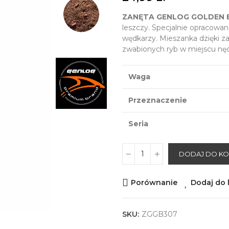
ZANĘTA GENLOG GOLDEN 
leszczy. Specjalnie opracowan
wędkarzy. Mieszanka dzięki z
zwabionych ryb w miejscu nęc
Waga
Przeznaczenie
Seria
DODAJ DO K
Porównanie
Dodaj do l
SKU:
ZGGB307