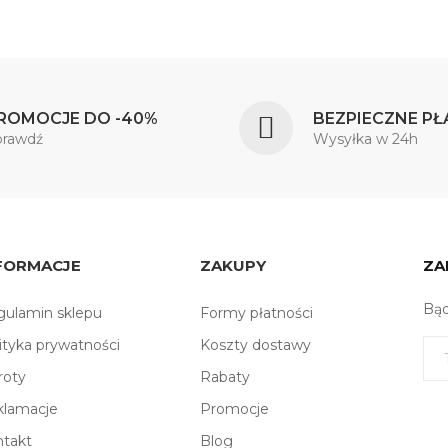
ROMOCJE DO -40%
BEZPIECZNE PŁ
prawdź
Wysyłka w 24h
FORMACJE
ZAKUPY
ZA
Bąd
ulamin sklepu
Formy płatności
ityka prywatności
Koszty dostawy
roty
Rabaty
klamacje
Promocje
ntakt
Blog