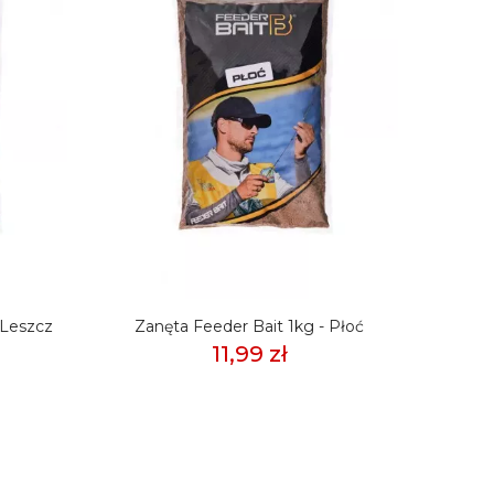
 Leszcz
Zanęta Feeder Bait 1kg - Płoć
Zanę
11,99 zł