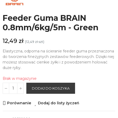
Feeder Guma BRAIN
0.8mm/6kg/5m - Green
12,49 zł
(12,49 zł szt)
Elastyczna, odporna na ścieranie feeder guma przeznaczona
do tworzenia finezyjnych zestawów feederowych. Dzięki niej
możesz stosować cienkie żyłki i z powodzeniem holować
duże ryby.
Brak w magazynie
DODAJ DO KOSZYKA
Porównanie
Dodaj do listy życzeń