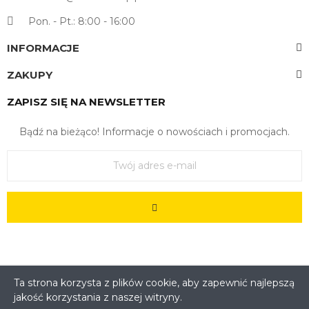
Pon. - Pt.: 8:00 - 16:00
INFORMACJE
ZAKUPY
ZAPISZ SIĘ NA NEWSLETTER
Bądź na bieżąco! Informacje o nowościach i promocjach.
Ta strona korzysta z plików cookie, aby zapewnić najlepszą
jakość korzystania z naszej witryny.
Copyright © 2022. All Rights Reserved - Feedersklep Sp. z
o.o. Kościuszki 3, 83-130 Pelplin