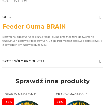
SKU:
18581089
OPIS
Feeder Guma BRAIN
Elastyczna, odporna na ścieranie feeder guma przeznaczona do tworzenia
finezyjnych zestawów feederowych. Dzięki niej możesz stosować cienkie żyłki i
z powodzeniem holować duże ryby.
SZCZEGÓŁY PRODUKTU
Sprawdź inne produkty
BRAK W MAGAZYNIE
BRAK W MAGAZYNIE
-30%
-30%