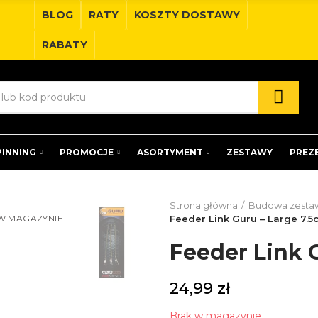
BLOG
RATY
KOSZTY DOSTAWY
RABATY
PINNING
PROMOCJE
ASORTYMENT
ZESTAWY
PREZ
Strona główna
Budowa zesta
W MAGAZYNIE
Feeder Link Guru – Large 7.
Feeder Link 
24,99 zł
Brak w magazynie