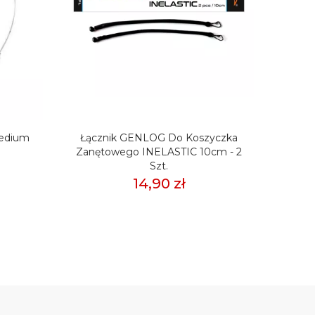
Medium
Łącznik GENLOG Do Koszyczka
Łącz
Zanętowego INELASTIC 10cm - 2
Zanę
Szt.
14,90 zł