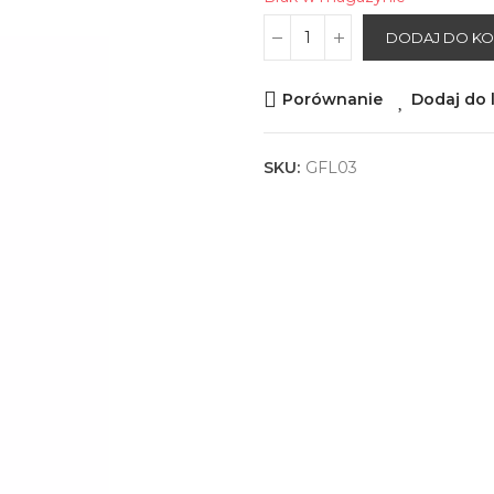
DODAJ DO K
Porównanie
Dodaj do l
SKU:
GFL03