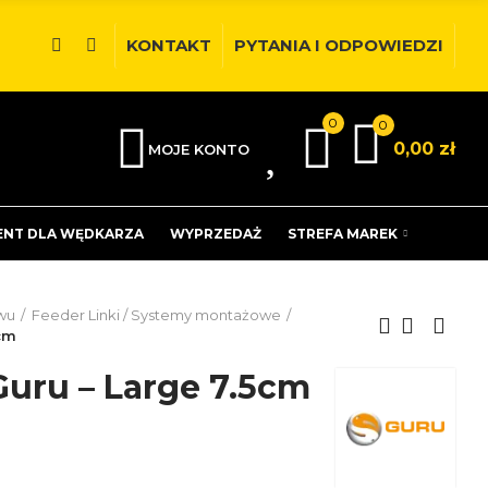
KONTAKT
PYTANIA I ODPOWIEDZI
0
0
0
0,00 zł
MOJE KONTO
ENT DLA WĘDKARZA
WYPRZEDAŻ
STREFA MAREK
wu
Feeder Linki / Systemy montażowe
5cm
Guru – Large 7.5cm