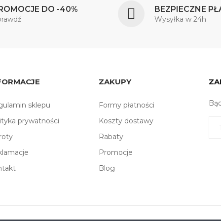
ROMOCJE DO -40%
BEZPIECZNE PŁ
prawdź
Wysyłka w 24h
FORMACJE
ZAKUPY
ZA
Bąd
ulamin sklepu
Formy płatności
ityka prywatności
Koszty dostawy
roty
Rabaty
klamacje
Promocje
ntakt
Blog