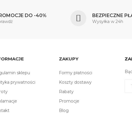
ROMOCJE DO -40%
BEZPIECZNE PŁ
prawdź
Wysyłka w 24h
FORMACJE
ZAKUPY
ZA
Bąd
ulamin sklepu
Formy płatności
ityka prywatności
Koszty dostawy
roty
Rabaty
klamacje
Promocje
ntakt
Blog