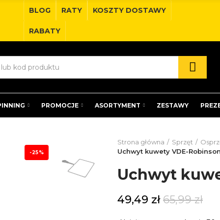
BLOG
RATY
KOSZTY DOSTAWY
RABATY
PINNING
PROMOCJE
ASORTYMENT
ZESTAWY
PREZ
Strona główna
Sprzęt
Osprz
Uchwyt kuwety VDE-Robinso
-25%
Uchwyt kuwe
49,49 zł
65,99 zł