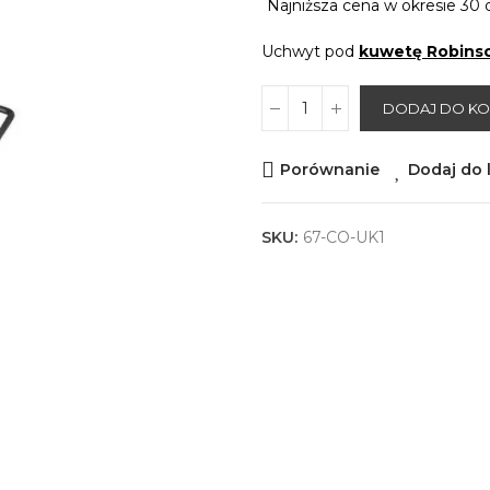
Najniższa cena w okresie 30 
Uchwyt pod
kuwetę Robins
DODAJ DO K
Porównanie
Dodaj do l
SKU:
67-CO-UK1