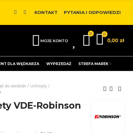
KONTAKT
PYTANIA I ODPOWIEDZI
0
0
0
0,00 zł
MOJE KONTO
ENT DLA WĘDKARZA
WYPRZEDAŻ
STREFA MAREK
ęt do siedzisk
Uchwyty
n
ty VDE-Robinson