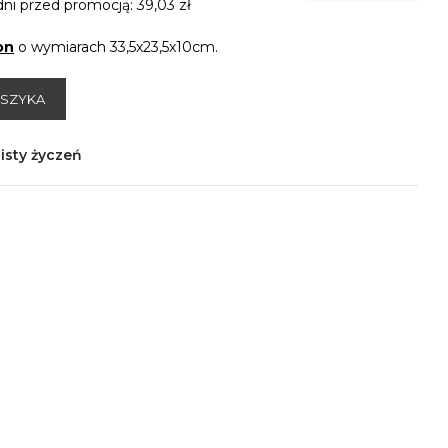
dni przed promocją:
39,03 zł
on
o wymiarach 33,5x23,5x10cm.
OSZYKA
isty życzeń