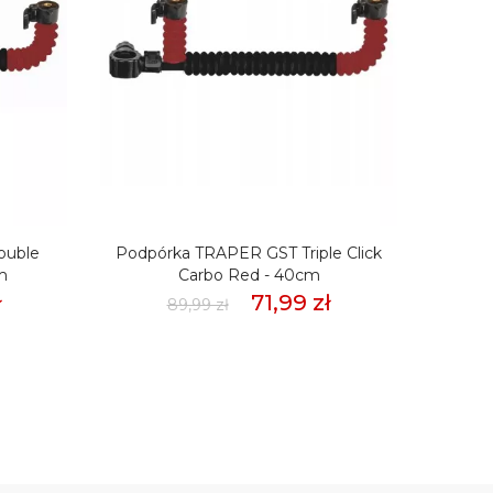
ouble
Podpórka TRAPER GST Triple Click
Uch
m
Carbo Red - 40cm
ł
71,99 zł
89,99 zł