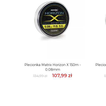
mmSło
Plecionka Matrix Horizon X 150m -
Plecio
weet
0.08mm
107,99 zł
134,99 zł
1