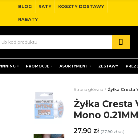
BLOG
RATY
KOSZTY DOSTAWY
RABATY
PINNING
PROMOCJE
ASORTYMENT
ZESTAWY
PREZ
Strona główna
Żyłka Cresta
Żyłka Cresta
Mono 0.21MM
27,90 zł
(27,90 zł szt)