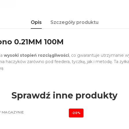
Opis
Szczegóły produktu
Mono 0.21MM 100M
ma
wysoki stopień rozciągliwości
, co gwarantuje utrzymanie w
ania haczyków zarówno pod feedera, tyczkę, jak i metodę. Ta ży
ą.
Sprawdź inne produkty
 MAGAZYNIE
-20%