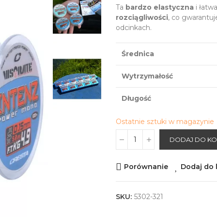
Ta
bardzo elastyczna
i łatw
rozciągliwości
, co gwarantu
odcinkach.
Średnica
Wytrzymałość
Długość
Ostatnie sztuki w magazynie
DODAJ DO K
Porównanie
Dodaj do l
SKU:
5302-321