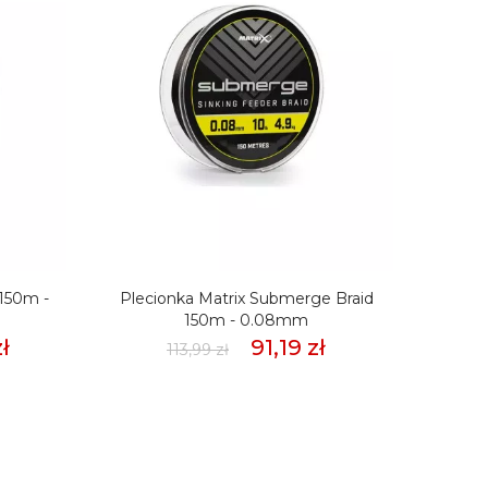
 150m -
Plecionka Matrix Submerge Braid
Pleci
150m - 0.08mm
ł
91,19 zł
113,99 zł