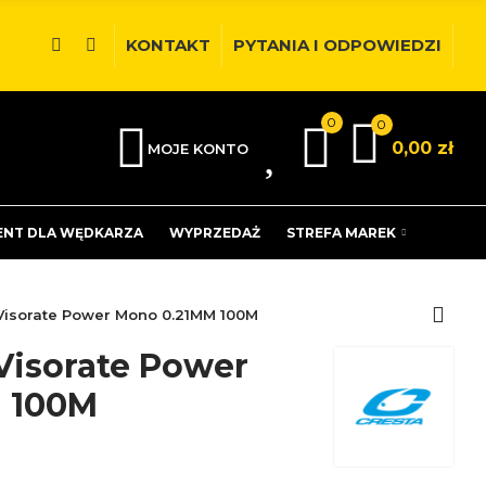
KONTAKT
PYTANIA I ODPOWIEDZI
0
0
0
0,00 zł
MOJE KONTO
ENT DLA WĘDKARZA
WYPRZEDAŻ
STREFA MAREK
 Visorate Power Mono 0.21MM 100M
 Visorate Power
 100M