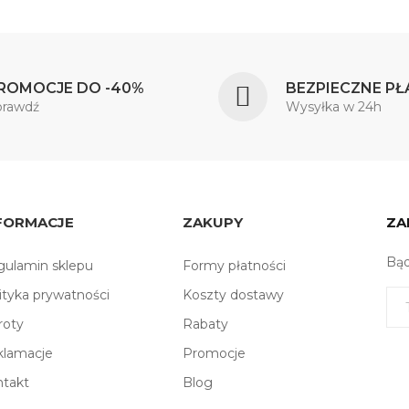
ROMOCJE DO -40%
BEZPIECZNE PŁ
prawdź
Wysyłka w 24h
FORMACJE
ZAKUPY
ZA
Bąd
ulamin sklepu
Formy płatności
ityka prywatności
Koszty dostawy
roty
Rabaty
klamacje
Promocje
ntakt
Blog