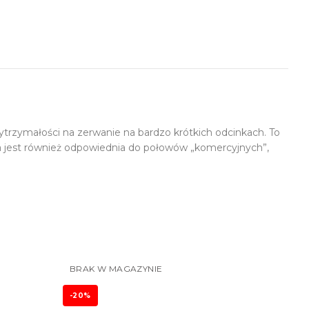
ytrzymałości na zerwanie na bardzo krótkich odcinkach. To
łka jest również odpowiednia do połowów „komercyjnych”,
BRAK W MAGAZYNIE
-20%
-20%