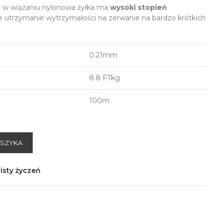
a w wiązaniu nylonowa żyłka ma
wysoki stopień
je utrzymanie wytrzymałości na zerwanie na bardzo krótkich
0.21mm
8.8 FTkg
100m
OSZYKA
isty życzeń