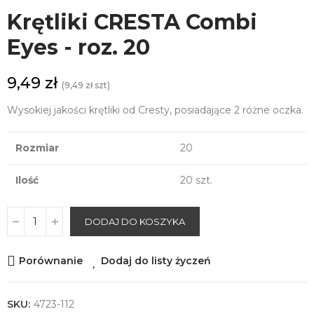
Krętliki CRESTA Combi
Eyes - roz. 20
9,49 zł
(9,49 zł szt)
Wysokiej jakości krętliki od Cresty, posiadające 2 różne oczka.
Rozmiar
20
Ilość
20 szt.
DODAJ DO KOSZYKA
Porównanie
Dodaj do listy życzeń
SKU:
4723-112