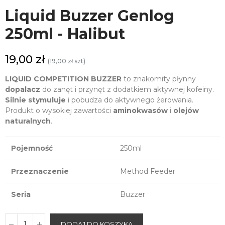
Liquid Buzzer Genlog
250ml - Halibut
19,00 zł
(19,00 zł szt)
LIQUID COMPETITION BUZZER
to znakomity płynny
dopalacz
do zanęt i przynęt z dodatkiem aktywnej kofeiny.
Silnie stymuluje
i pobudza do aktywnego żerowania.
Produkt o wysokiej zawartości
aminokwasów
i
olejów
naturalnych
.
Pojemność
250ml
Przeznaczenie
Method Feeder
Seria
Buzzer
DODAJ DO KOSZYKA